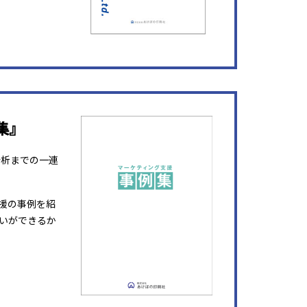
集』
分析までの一連
援の事例を紹
いができるか