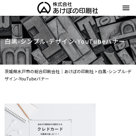
menu
白黒-シンプル-デザイン-YouTubeバナー
茨城県水戸市の総合印刷会社｜あけぼの印刷社
>
白黒-シンプル-デ
ザイン-YouTubeバナー