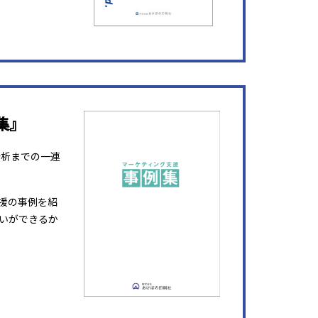
集』
分析までの一連
援の事例を紹
いができるか