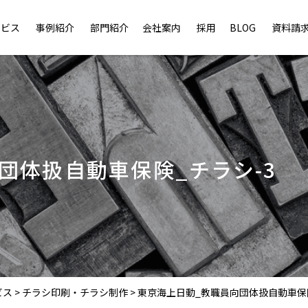
ービス
事例紹介
部門紹介
会社案内
採用
BLOG
資料請
団体扱自動車保険_チラシ-3
ビス
>
チラシ印刷・チラシ制作
>
東京海上日動_教職員向団体扱自動車保険