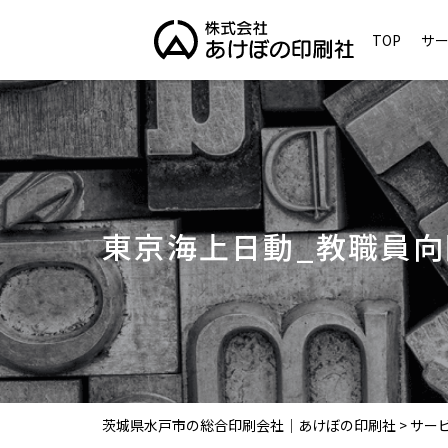
TOP
サ
東京海上日動_教職員向
茨城県水戸市の総合印刷会社｜あけぼの印刷社
>
サー