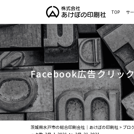
TOP
サ
Facebook広告クリック数-
茨城県水戸市の総合印刷会社｜あけぼの印刷社
>
ブロ