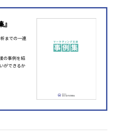
集』
分析までの一連
援の事例を紹
いができるか