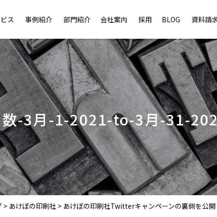
ービス
事例紹介
部門紹介
会社案内
採用
BLOG
資料請
3月-1-2021-to-3月-31-20
グ
>
あけぼの印刷社
>
あけぼの印刷社Twitterキャンペーンの裏側を