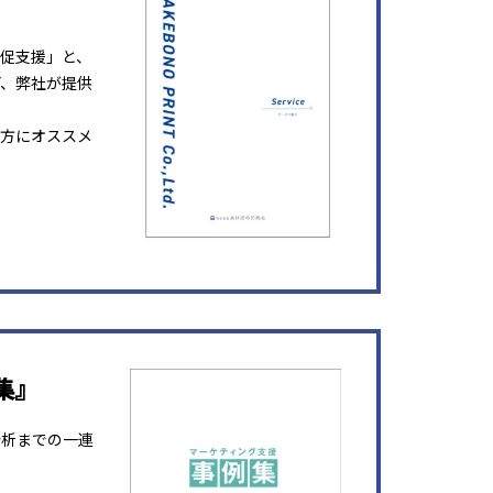
販促支援」と、
ど、弊社が提供
方にオススメ
集』
分析までの一連