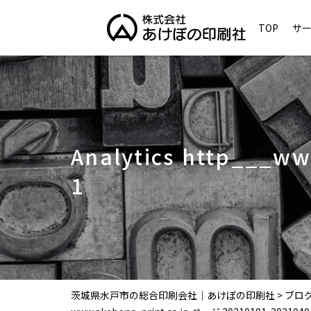
TOP
サ
Analytics http___w
1
茨城県水戸市の総合印刷会社｜あけぼの印刷社
>
ブロ