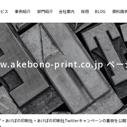
ービス
事例紹介
部門紹介
会社案内
採用
BLOG
資料請
ww.akebono-print.co.jp ペ
グ
>
あけぼの印刷社
>
あけぼの印刷社Twitterキャンペーンの裏側を